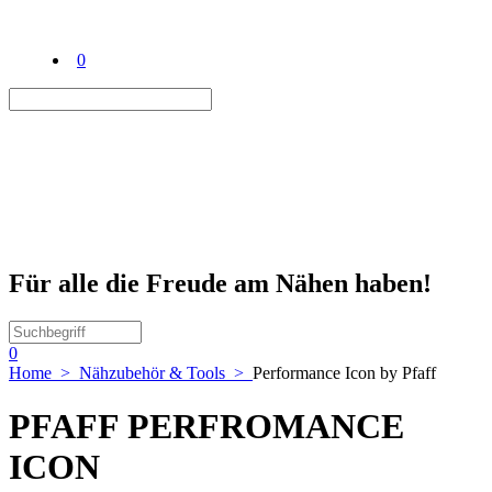
0
Für alle die Freude am Nähen haben!
0
Home
>
Nähzubehör & Tools
>
Performance Icon by Pfaff
PFAFF PERFROMANCE
ICON