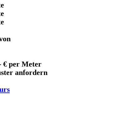
te
te
te
 von
- € per Meter
uster anfordern
urs