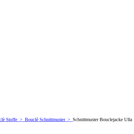
lè Stoffe
>
Bouclè Schnittmuster
>
Schnittmuster Bouclejacke Ulla