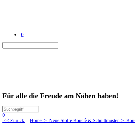
0
Für alle die Freude am Nähen haben!
0
<< Zurück
|
Home
>
Neue Stoffe Bouclè & Schnittmuster
>
Bouc