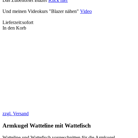
Das Zubehörset Blazer
Klick hier
Und meinen Videokurs "Blazer nähen"
Video
Lieferzeit:
sofort
In den Korb
zzgl. Versand
Armkugel Watteline mit Wattefisch
Watteline und Wattefisch vorgeschnitten für die Armkugel